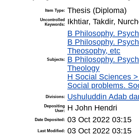
Thesis (Diploma)
Item Type:
Uncontrolled
Ikhtiar, Takdir, Nur
Keywords:
B Philosophy. Psycho
B Philosophy. Psych
Theosophy, etc
B Philosophy. Psycho
Subjects:
Theology
H Social Sciences > 
Social problems. Soc
Ushuluddin Adab da
Divisions:
Depositing
H John Hendri
User:
03 Oct 2022 03:15
Date Deposited:
03 Oct 2022 03:15
Last Modified: