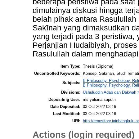
beberapa peristiwa pada saat p
dimulainya diskusi hingga ter
belah pihak antara Rasululla
Sakīnah yang dimaksudkan da
yang terjadi pada 3 peristiwa
Perjanjian Hudaibiyah, proses
Rasulullah dalam menghadapi
Item Type:
Thesis (Diploma)
Uncontrolled Keywords:
Konsep, Sakīnah, Studi Temat
B Philosophy. Psychology. Reli
Subjects:
B Philosophy. Psychology. Rel
Divisions:
Ushuluddin Adab dan Dakwah > 
Depositing User:
ms yuliana saputri
Date Deposited:
03 Oct 2022 03:16
Last Modified:
03 Oct 2022 03:16
URI:
http://repository.iainbengkulu.a
Actions (login required)