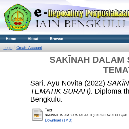
Home
About
Browse
Login
Create Account
SAKĪNAH DALAM S
TEMA
Sari, Ayu Novita
(2022)
SAKĪN
TEMATIK SURAH).
Diploma th
Bengkulu.
Text
SAKINAH DALAM SURAH AL-FATH ( SKRIPSI AYU FULL).pdf
Download (1MB)