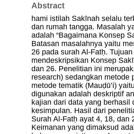
Abstract
hami istilah Sakīnah selalu t
dan rumah tangga. Masalah yan
adalah “Bagaimana Konsep Sa
Batasan masalahnya yaitu me
26 pada surah Al-Fatḥ. Tujuan 
mendeskripsikan Konsep Sakīn
dan 26. Penelitian ini merupaka
research) sedangkan metode p
metode tematik (Mauḍū’i) yaitu
digunakan adalah deskriptif an
kajian dari data yang berhasil
kesimpulan. Hasil dari peneli
Surah Al-Fatḥ ayat 4, 18, dan
Keimanan yang dimaksud adal