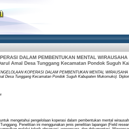
ERASI DALAM PEMBENTUKAN MENTAL WIRAUSAHA SA
Darul Amal Desa Tunggang Kecamatan Pondok Suguh K
NGELOLAAN KOPERASI DALAM PEMBENTUKAN MENTAL WIRAUSAHA SA
mal Desa Tunggang Kecamatan Pondok Suguh Kabupaten Mukomuko).
Diplom
f
ah untuk mengetahui pengelolaan koperasi dalam pembentukan mental wirausah
Tunggang. Penelitian ini menggunakan jenis penelitian lapangan (Field rese
a dikumpulkan melalui teknik observasi, wawancara, dan dokumentasi. Wawanca