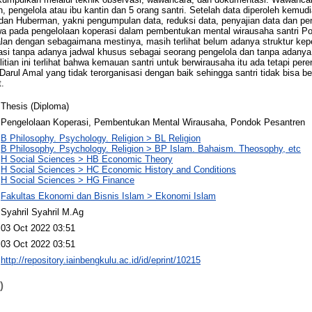
pengelola atau ibu kantin dan 5 orang santri. Setelah data diperoleh kemudi
n Huberman, yakni pengumpulan data, reduksi data, penyajian data dan pen
wa pada pengelolaan koperasi dalam pembentukan mental wirausaha santri P
an dengan sebagaimana mestinya, masih terlihat belum adanya struktur kep
rasi tanpa adanya jadwal khusus sebagai seorang pengelola dan tanpa adany
elitian ini terlihat bahwa kemauan santri untuk berwirausaha itu ada tetapi pe
arul Amal yang tidak terorganisasi dengan baik sehingga santri tidak bisa b
t.
Thesis (Diploma)
Pengelolaan Koperasi, Pembentukan Mental Wirausaha, Pondok Pesantren
B Philosophy. Psychology. Religion > BL Religion
B Philosophy. Psychology. Religion > BP Islam. Bahaism. Theosophy, etc
H Social Sciences > HB Economic Theory
H Social Sciences > HC Economic History and Conditions
H Social Sciences > HG Finance
Fakultas Ekonomi dan Bisnis Islam > Ekonomi Islam
Syahril Syahril M.Ag
03 Oct 2022 03:51
03 Oct 2022 03:51
http://repository.iainbengkulu.ac.id/id/eprint/10215
)