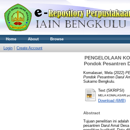
Home
About
Browse
Login
Create Account
PENGELOLAAN KOP
Pondok Pesantren 
Komalasari, Mela
(2022)
PE
Pondok Pesantren Darul A
Sukarno Bengkulu.
Text (SKRIPSI)
MELA KOMALASARI.pd
Download (6MB)
Abstract
Tujuan penelitian ini adal
pesantren Darul Amal Desa 
penelitian kualitatif. Dat