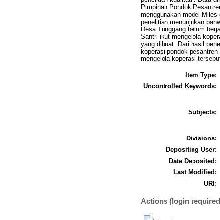
Pimpinan Pondok Pesantren, 
menggunakan model Miles da
penelitian menunjukan bah
Desa Tunggang belum berjal
Santri ikut mengelola kope
yang dibuat. Dari hasil pen
koperasi pondok pesantren D
mengelola koperasi tersebu
Item Type:
Uncontrolled Keywords:
Subjects:
Divisions:
Depositing User:
Date Deposited:
Last Modified:
URI:
Actions (login required