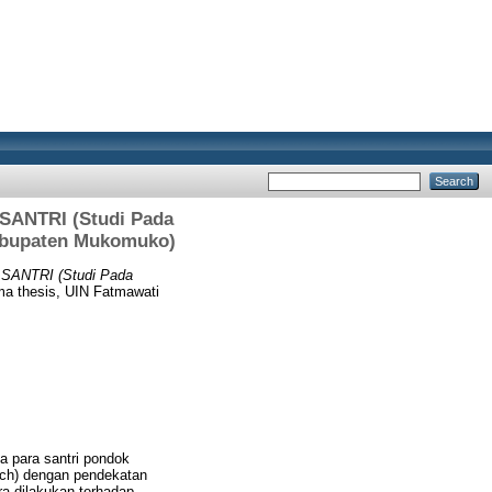
NTRI (Studi Pada
abupaten Mukomuko)
NTRI (Studi Pada
a thesis, UIN Fatmawati
a para santri pondok
arch) dengan pendekatan
ra dilakukan terhadap