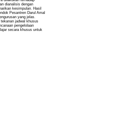
an dianalisis dengan
arikan kesimpulan. Hasil
ondok Pesantren Darul Amal
engurusan yang jelas.
a tekanan jadwal khusus
rencanaan pengelolaan
elajar secara khusus untuk