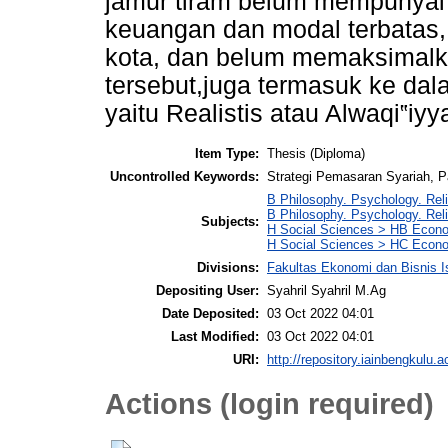
jamur tiram belum mempunyai se
keuangan dan modal terbatas, 
kota, dan belum memaksimalk
tersebut,juga termasuk ke dal
yaitu Realistis atau Alwaqi‟iyy
Item Type:
Thesis (Diploma)
Uncontrolled Keywords:
Strategi Pemasaran Syariah, 
B Philosophy. Psychology. Reli
B Philosophy. Psychology. Rel
Subjects:
H Social Sciences > HB Econ
H Social Sciences > HC Econo
Divisions:
Fakultas Ekonomi dan Bisnis 
Depositing User:
Syahril Syahril M.Ag
Date Deposited:
03 Oct 2022 04:01
Last Modified:
03 Oct 2022 04:01
URI:
http://repository.iainbengkulu.a
Actions (login required)