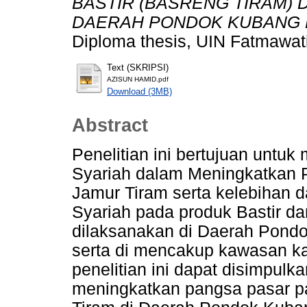
BASTIR (BASRENG TIRAM) 
DAERAH PONDOK KUBANG 
Diploma thesis, UIN Fatmawat
Text (SKRIPSI)
AZISUN HAMID.pdf
Download (3MB)
Abstract
Penelitian ini bertujuan untu
Syariah dalam Meningkatkan 
Jamur Tiram serta kelebihan
Syariah pada produk Bastir dan
dilaksanakan di Daerah Pond
serta di mencakup kawasan k
penelitian ini dapat disimpul
meningkatkan pangsa pasar pa