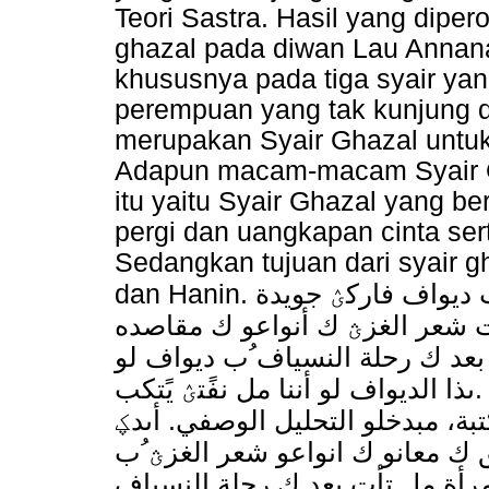
Teori Sastra. Hasil yang dipero
ghazal pada diwan Lau Annana
khususnya pada tiga syair yang
perempuan yang tak kunjung d
merupakan Syair Ghazal untuk
Adapun macam-macam Syair Gha
itu yaitu Syair Ghazal yang be
pergi dan uangkapan cinta se
Sedangkan tujuan dari syair gh
dan Hanin. ىذه الرسالة العلمية مبوضوع شعر الغزؿ ُب ديواف فاركؽ جويدة
) ت شعر الغزؿ ك أنواعو ك مقاصده
ُبعد ك رحلة النسياف ُب ديواف لو
ننا مل نفًتؽ لفاركؽ جويدة، ُب سنة 5443 .ىذا الديواف لو أننا مل نفًتؽ يًتكب
تكتبة، مبدخلو التحليل الوصفي. أىدؼ
 ك معانو ك انواعو شعر الغزؿ ُب
امرأة مل تأت بعد ك رحلة النسياف