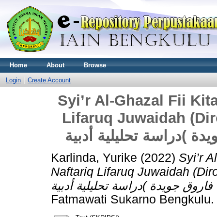
Home
About
Browse
Login
Create Account
Syi’r Al-Ghazal Fii Ki
Lifaruq Juwaidah (Dir
Karlinda, Yurike
(2022)
Syi’r 
Naftariq Lifaruq Juwaidah (Diroosah
Fatmawati Sukarno Bengkulu.