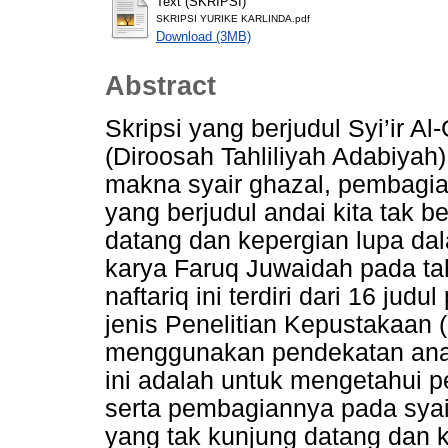
Text (SKRIPSI)
SKRIPSI YURIKE KARLINDA.pdf
Download (3MB)
Abstract
Skripsi yang berjudul Syi’ir A
(Diroosah Tahliliyah Adabiya
makna syair ghazal, pembagia
yang berjudul andai kita tak 
datang dan kepergian lupa dal
karya Faruq Juwaidah pada ta
naftariq ini terdiri dari 16 judu
jenis Penelitian Kepustakaan 
menggunakan pendekatan analis
ini adalah untuk mengetahui 
serta pembagiannya pada syair
yang tak kunjung datang dan