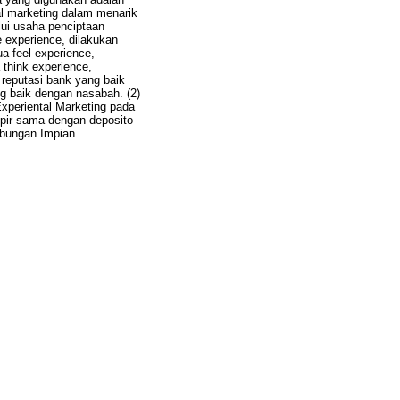
al marketing dalam menarik
lui usaha penciptaan
 experience, dilakukan
a feel experience,
 think experience,
 reputasi bank yang baik
g baik dengan nasabah. (2)
periental Marketing pada
pir sama dengan deposito
abungan Impian