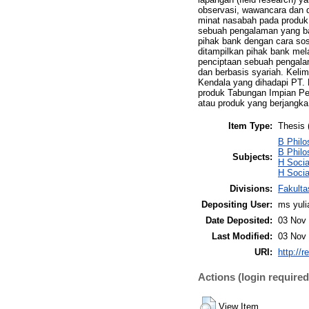
observasi, wawancara dan d
minat nasabah pada produk 
sebuah pengalaman yang ba
pihak bank dengan cara sos
ditampilkan pihak bank mela
penciptaan sebuah pengalam
dan berbasis syariah. Keli
Kendala yang dihadapi PT.
produk Tabungan Impian Pe
atau produk yang berjangka
Item Type:
Thesis 
B Philo
B Philo
Subjects:
H Soci
H Socia
Divisions:
Fakulta
Depositing User:
ms yuli
Date Deposited:
03 Nov 
Last Modified:
03 Nov 
URI:
http://r
Actions (login required
View Item