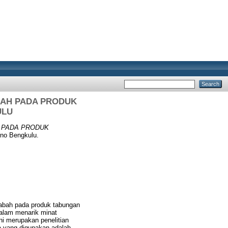
BAH PADA PRODUK
ULU
 PADA PRODUK
no Bengkulu.
sabah pada produk tabungan
alam menarik minat
ni merupakan penelitian
ta yang digunakan adalah