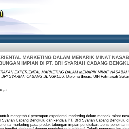
RIENTAL MARKETING DALAM MENARIK MINAT NASA
BUNGAN IMPIAN DI PT. BRI SYARIAH CABANG BENGK
RAPAN EXPERIENTAL MARKETING DALAM MENARIK MINAT NASABAH
. BRI SYARIAH CABANG BENGKULU.
Diploma thesis, UIN Fatmawati Sukar
H.pdf
ah untuk mengetahui penerapan experiental marketing dalam menarik minat na
RI Syariah Cabang Bengkulu dan kendala PT. BRI Syariah Cabang Bengkulu d
ental marketing pada produk tabungan impian pendidikan. Jenis penelitian i
ang bersifat deskriptif dengan pendekatan kualititatif. Teknik pengumpulan da