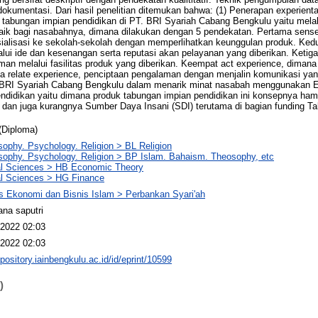
okumentasi. Dari hasil penelitian ditemukan bahwa: (1) Penerapan experient
tabungan impian pendidikan di PT. BRI Syariah Cabang Bengkulu yaitu mela
ik bagi nasabahnya, dimana dilakukan dengan 5 pendekatan. Pertama sense
ialisasi ke sekolah-sekolah dengan memperlihatkan keunggulan produk. Kedu
lui ide dan kesenangan serta reputasi akan pelayanan yang diberikan. Ketiga
an melalui fasilitas produk yang diberikan. Keempat act experience, dimana
ma relate experience, penciptaan pengalaman dengan menjalin komunikasi yan
 BRI Syariah Cabang Bengkulu dalam menarik minat nasabah menggunakan Ex
ndidikan yaitu dimana produk tabungan impian pendidikan ini konsepnya ham
 dan juga kurangnya Sumber Daya Insani (SDI) terutama di bagian funding T
(Diploma)
sophy. Psychology. Religion > BL Religion
sophy. Psychology. Religion > BP Islam. Bahaism. Theosophy, etc
al Sciences > HB Economic Theory
l Sciences > HG Finance
s Ekonomi dan Bisnis Islam > Perbankan Syari'ah
ana saputri
2022 02:03
2022 02:03
epository.iainbengkulu.ac.id/id/eprint/10599
)