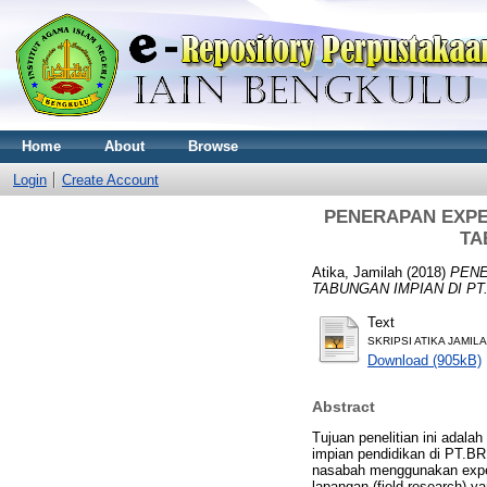
Home
About
Browse
Login
Create Account
PENERAPAN EXPE
TA
Atika, Jamilah
(2018)
PENE
TABUNGAN IMPIAN DI PT
Text
SKRIPSI ATIKA JAMILA
Download (905kB)
Abstract
Tujuan penelitian ini adal
impian pendidikan di PT.B
nasabah menggunakan experi
lapangan (field research) y