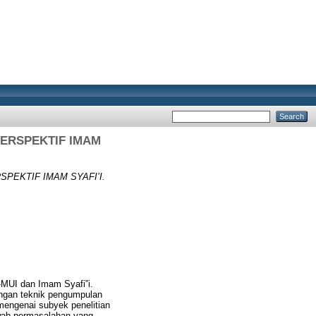
ERSPEKTIF IMAM
PEKTIF IMAM SYAFI’I.
-MUI dan Imam Syafi‟i.
engan teknik pengumpulan
 mengenai subyek penelitian
awab permasalahan yang