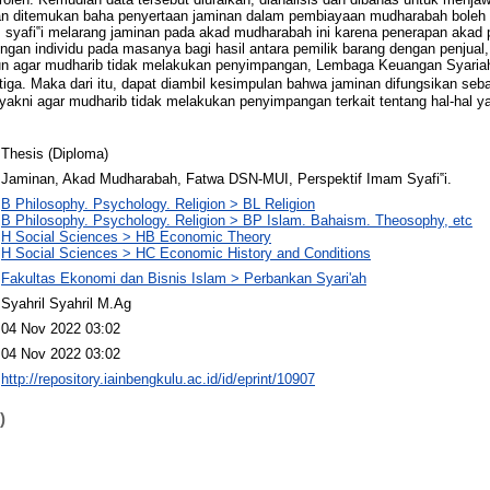
itian ditemukan baha penyertaan jaminan dalam pembiayaan mudharabah boleh d
yafi‟i melarang jaminan pada akad mudharabah ini karena penerapan aka
engan individu pada masanya bagi hasil antara pemilik barang dengan penjual,
n agar mudharib tidak melakukan penyimpangan, Lembaga Keuangan Syaria
etiga. Maka dari itu, dapat diambil kesimpulan bahwa jaminan difungsikan se
kni agar mudharib tidak melakukan penyimpangan terkait tentang hal-hal ya
Thesis (Diploma)
Jaminan, Akad Mudharabah, Fatwa DSN-MUI, Perspektif Imam Syafi‟i.
B Philosophy. Psychology. Religion > BL Religion
B Philosophy. Psychology. Religion > BP Islam. Bahaism. Theosophy, etc
H Social Sciences > HB Economic Theory
H Social Sciences > HC Economic History and Conditions
Fakultas Ekonomi dan Bisnis Islam > Perbankan Syari'ah
Syahril Syahril M.Ag
04 Nov 2022 03:02
04 Nov 2022 03:02
http://repository.iainbengkulu.ac.id/id/eprint/10907
)