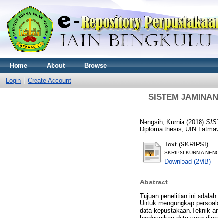
Home
About
Browse
Login
Create Account
SISTEM JAMINA
Nengsih, Kurnia
(2018)
SIS
Diploma thesis, UIN Fatma
Text (SKRIPSI)
SKRIPSI KURNIA NENG
Download (2MB)
Abstract
Tujuan penelitian ini ada
Untuk mengungkap persoala
data kepustakaan.Teknik ana
berdasarkan data yang dipe