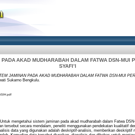
N PADA AKAD MUDHARABAH DALAM FATWA DSN-MUI P
SYAFI’I
TEM JAMINAN PADA AKAD MUDHARABAH DALAM FATWA DSN-MUI PERS
wati Sukarno Bengkulu.
SIH.pdf
lah Untuk mengetahui sistem jaminan pada akad mudharabah dalam Fatwa DSN
n tersebut secara mendalam, peneliti menggunakan pendekatan kualitatif d
lisis data yang digunakan adalah deskriptif-analisis, memberikan deskriptif
roleh. Kemudian data tersebut diuraikan, dianalisis dan dibahas untuk menj