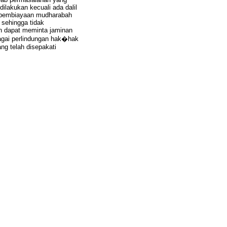
ilakukan kecuali ada dalil
d pembiayaan mudharabah
 sehingga tidak
h dapat meminta jaminan
bagai perlindungan hak�hak
ng telah disepakati