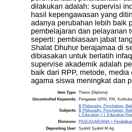
dilakukan adalah: supervisi in
hasil kepengawasan yang ditinj
adanya perubahan lebih baik
pembelajaran dan pelayanan t
seperti: pembiasaan jabat tang
Shalat Dhuhur berajamaa di se
dibiasakan untuk berlatih infaq
supervise akademik adalah pe
baik dari RPP, metode, media d
agama siswa meningkat dan 
Item Type:
Thesis (Diploma)
Uncontrolled Keywords:
Pengawas GPAI, PAI, Kurikul
B Philosophy. Psychology. Reli
Subjects:
B Philosophy. Psychology. Rel
L Education > L Education (Gen
Divisions:
PASCASARJANA > Pendidikan
Depositing User:
Syahril Syahril M.Ag