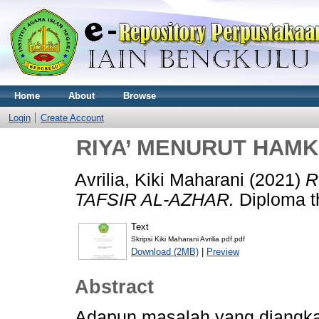
Home
About
Browse
Login
Create Account
RIYA’ MENURUT HAMK
Avrilia, Kiki Maharani
(2021)
R
TAFSIR AL-AZHAR.
Diploma t
Text
Skripsi Kiki Maharani Avrilia pdf.pdf
Download (2MB)
|
Preview
Abstract
Adapun masalah yang diangkat