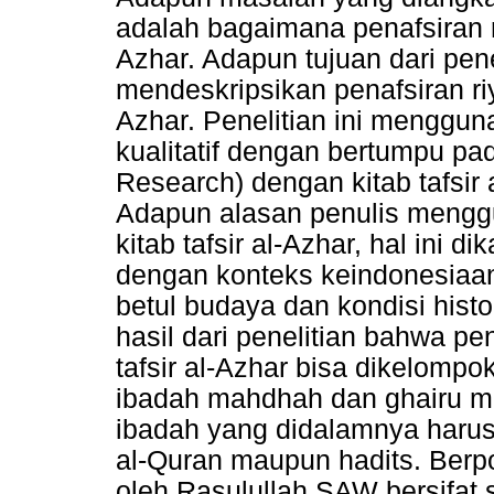
adalah bagaimana penafsiran r
Azhar. Adapun tujuan dari pene
mendeskripsikan penafsiran ri
Azhar. Penelitian ini mengguna
kualitatif dengan bertumpu pa
Research) dengan kitab tafsir
Adapun alasan penulis meng
kitab tafsir al-Azhar, hal ini d
dengan konteks keindonesiaan
betul budaya dan kondisi histo
hasil dari penelitian bahwa p
tafsir al-Azhar bisa dikelomp
ibadah mahdhah dan ghairu 
ibadah yang didalamnya harus b
al-Quran maupun hadits. Berp
oleh Rasulullah SAW bersifat s