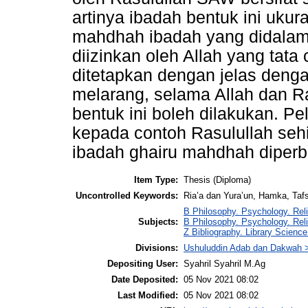
artinya ibadah bentuk ini uku
mahdhah ibadah yang didalam
diizinkan oleh Allah yang tata
ditetapkan dengan jelas dengan
melarang, selama Allah dan R
bentuk ini boleh dilakukan. P
kepada contoh Rasulullah sehi
ibadah ghairu mahdhah diper
Item Type:
Thesis (Diploma)
Uncontrolled Keywords:
Ria’a dan Yura’un, Hamka, Tafs
B Philosophy. Psychology. Reli
Subjects:
B Philosophy. Psychology. Rel
Z Bibliography. Library Scienc
Divisions:
Ushuluddin Adab dan Dakwah > 
Depositing User:
Syahril Syahril M.Ag
Date Deposited:
05 Nov 2021 08:02
Last Modified:
05 Nov 2021 08:02