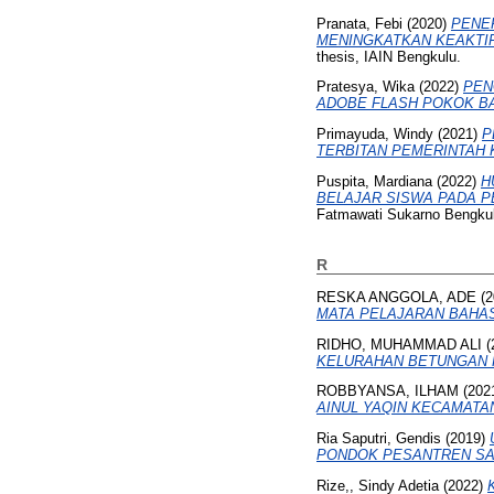
Pranata, Febi
(2020)
PENE
MENINGKATKAN KEAKTIF
thesis, IAIN Bengkulu.
Pratesya, Wika
(2022)
PEN
ADOBE FLASH POKOK BA
Primayuda, Windy
(2021)
P
TERBITAN PEMERINTAH 
Puspita, Mardiana
(2022)
H
BELAJAR SISWA PADA P
Fatmawati Sukarno Bengku
R
RESKA ANGGOLA, ADE
(2
MATA PELAJARAN BAHASA
RIDHO, MUHAMMAD ALI
(
KELURAHAN BETUNGAN 
ROBBYANSA, ILHAM
(202
AINUL YAQIN KECAMATA
Ria Saputri, Gendis
(2019)
PONDOK PESANTREN SA
Rize,, Sindy Adetia
(2022)