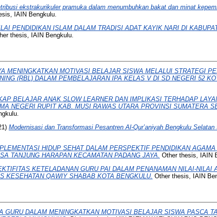
tribusi ekstrakurikuler pramuka dalam menumbuhkan bakat dan minat kepem
esis, IAIN Bengkulu.
NILAI PENDIDIKAN ISLAM DALAM TRADISI ADAT KAYIK NARI DI KABU
er thesis, IAIN Bengkulu.
YA MENINGKATKAN MOTIVASI BELAJAR SISWA MELALUI STRATEGI P
ING (RBL) DALAM PEMBELAJARAN IPA KELAS V DI SD NEGERI 52 K
KAP BELAJAR ANAK SLOW LEARNER DAN IMPLIKASI TERHADAP LAY
SMA NEGERI RUPIT KAB. MUSI RAWAS UTARA PROVINSI SUMATERA S
ngkulu.
21)
Modernisasi dan Transformasi Pesantren Al-Qur’aniyah Bengkulu Selatan
PLEMENTASI HIDUP SEHAT DALAM PERSPEKTIF PENDIDIKAN AGAMA
DESA TANJUNG HARAPAN KECAMATAN PADANG JAYA.
Other thesis, IAIN 
EKTIFITAS KETELADANAN GURU PAI DALAM PENANAMAN NILAI-NILAI
ALIS KESEHATAN QAWIY SHABAB KOTA BENGKULU.
Other thesis, IAIN Be
A GURU DALAM MENINGKATKAN MOTIVASI BELAJAR SISWA PASCA TA