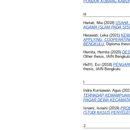
PONDOK KUBANG KABUP
H
Hartati, Mia
(2018)
USAHA 
AGAMA ISLAM PADA SIS
Herawati, Leka
(2021)
KEM
APPLYING, COOPERATIN
BENGKULU.
Diploma thesi
Hernita, Hernita
(2020)
DES
Other thesis, IAIN Bengkul
HidYt, Eci
(2018)
PENGARU
thesis, IAIN Bengkulu.
I
Indra Kurniawan, Agus
(202
TERHADAP KEMAMPUAN 
PAGAR DEWA KECAMATA
Isnaini, Isnaini
(2019)
PROB
(STUDI KASUS PENYELE
J