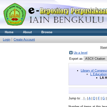
Home
About
Browse
Login
Create Account
Ite
Up a level
Export as
Library of Congres
L Education
LA H
Jump to:
,
|
-
|
A
|
D
|
F
|
G
Number of items at this lev