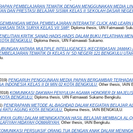
RAPAN PEMBELAJARAN TEMATIK DENGAN MENGGUNAKAN MEDIA LI
AN DAN PRESTASI BELAJAR SISWA KELAS II SEKOLAH DASAR NEGER
GEMBANGAN MEDIA PEMBELAJARAN INTERAKTIF CLICK AND LEAR
HASAN TATA SURYA KELAS VII SMP.
Diploma thesis, UIN Fatmawati Suk
ENELITIAN KRITIK SANAD HADIS-HADIS DALAM BUKU PELATIHAN MEN
KOTA BENGKULU.
Diploma thesis, UIN Fatmawati Sukarno.
UBUNGAN ANTARA MULTIPLE INTELLIGENCES (KECERDASAN JAMAK)
EMBELAJARAN TEMATIK DI KELAS IV SD NEGERI 121 BENGKULU UTAR
lu.
019)
PENGARUH PENGGUNAAN MEDIA PAPAN BERGAMBAR TERHADAP
 INDONESIA KELAS II DI MIN 02 KOTA BENGKULU.
Other thesis, IAIN 
2018)
KOMUNIKASI DAKWAH PENYULUH AGAMA HONORER DI MAJELIS
KOTA BENGKULU.
Diploma thesis, UIN Fatmawati Sukarno Bengkulu.
1)
PENERAPANN METODE AL-BAGHDAD DALAM KEGIATAN BELAJAR AL
N RATU AGUNG KOTA BENGKULU.
Diploma thesis, IAIN BENGKULU.
UPAYA GURU DALAM MENINGKATKAN HASIL BELAJAR MEMBACA AL-QU
LAFIYAH HIDAYAH QOMARIYAH.
Other thesis, IAIN Bengkulu.
KOMUNIKASI PERSUASIF ORANG TUA DENGAN ANAK DALAM MENING