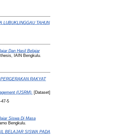
TA LUBUKLINGGAU TAHUN
jar Dan Hasil Belajar
thesis, IAIN Bengkulu.
 PERGERAKAN RAKYAT
anagement (IJSRM).
[Dataset]
-47-5
lajar Siswa Di Masa
arno Bengkulu.
L BELAJAR SISWA PADA