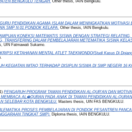
ATEN BENGKULU TENGAH.
Other thesis, IAIN Bengkulu.
GURU PENDIDIKAN AGAMA ISLAM DALAM MENINGKATKAN MOTIVASI 
WA SMP N 01 PONDOK KELAPA.
Other thesis, IAIN Bengkulu.
AMPUAN KONEKSI MATEMATIS SISWA DENGAN STRATEGI RELATING, 
G, TRANSFERING DALAM PEMBELAJARAN METEMATIKA SISWA KELAS 
s, UIN Fatmawati Sukarno.
KRIPSI KETAHANAN MENTAL ATLET TAEKWONDO(Studi Kasus Di Dojang Th
u.
H KEGIATAN IMTAQ TERHADAP DISIPLIN SISWA DI SMP NEGERI 16 
1)
PENGARUH PROGRAM TAMAN PENDIDIKAN AL-QUR’AN DAN MOTIVA
MEMBACA AL�QURAN PADA ANAK DI TAMAN PENDIDIKAN AL-QURAN
N SELEBAR KOTA BENGKULU.
Masters thesis, UIN FAS BENGKULU.
LEMATIKA PROSES PEMBELAJARAN DI PONDOK PESANTREN PANCA
NGGARAAN TINGKAT SMP).
Diploma thesis, IAIN BENGKULU.