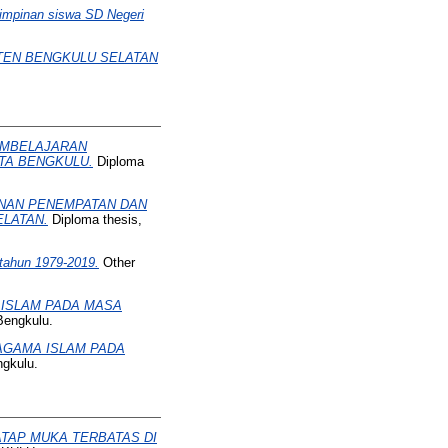
impinan siswa SD Negeri
PATEN BENGKULU SELATAN
EMBELAJARAN
OTA BENGKULU.
Diploma
ANAN PENEMPATAN DAN
ELATAN.
Diploma thesis,
 tahun 1979-2019.
Other
 ISLAM PADA MASA
Bengkulu.
 AGAMA ISLAM PADA
ngkulu.
TAP MUKA TERBATAS DI