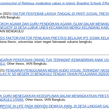
construction of Religious moderation values in islamic Boarding Schools Effor
ni
(2021)
FAKTOR PENYEBAB LANSIA TINGGAL DI PANTI SOSIAL TRE
IAIN Bengkulu.
OKOH AGAMA DAN GURU PENDIDIKAN AGAMA ISLAM DALAM MENANG
NEGATIF DI DESA LUBUK UNEN KECAMATAN MERIGI KELINDANG KA
 IAIN BENGKULU.
SIS FAKTOR-FAKTOR PENILAIAN PRESTASI BELAJAR IPS SISWA KELA
oma thesis, universitas islam negeri fatmawati sukarno bengkulu.
NGARUH PEKERJAAN ORANG TUA TERHADAP KEMANDIRIAN ANAK USIA
LU.
Other thesis, IAIN Bengkulu.
021)
PENGARUH PENGGUNAAN MEDIA AUDIO VISUAL TERHADAP HASIL
LAS IV SD NEGERI 23 BENGKULU TENGAH TAHUN PELAJARAN 2020/20
A GURU MENEGAKKAN KEDISIPLINAN DALAM MENINGKATKAN PRESTA
NGKULU UTARA.
Other thesis, IAIN Bengkulu.
RPOSE IN LIFE PADA INDIVIDU DEWASA AWAL DI DESA LINGGAR GA