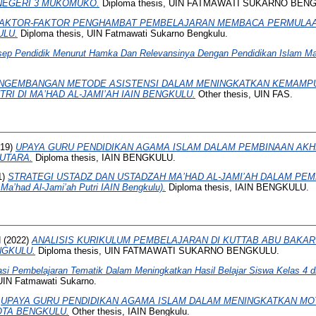
NEGERI 3 MUKOMUKO.
Diploma thesis, UIN FATMAWATI SUKARNO BEN
AKTOR-FAKTOR PENGHAMBAT PEMBELAJARAN MEMBACA PERMULAAN 
ULU.
Diploma thesis, UIN Fatmawati Sukarno Bengkulu.
ep Pendidik Menurut Hamka Dan Relevansinya Dengan Pendidikan Islam Ma
NGEMBANGAN METODE ASISTENSI DALAM MENINGKATKAN KEMAMPU
RI DI MA’HAD AL-JAMI’AH IAIN BENGKULU.
Other thesis, UIN FAS.
19)
UPAYA GURU PENDIDIKAN AGAMA ISLAM DALAM PEMBINAAN AKHL
UTARA.
Diploma thesis, IAIN BENGKULU.
1)
STRATEGI USTADZ DAN USTADZAH MA’HAD AL-JAMI’AH DALAM PE
’had Al-Jami’ah Putri IAIN Bengkulu).
Diploma thesis, IAIN BENGKULU.
H
(2022)
ANALISIS KURIKULUM PEMBELAJARAN DI KUTTAB ABU BAKAR 
NGKULU.
Diploma thesis, UIN FATMAWATI SUKARNO BENGKULU.
si Pembelajaran Tematik Dalam Meningkatkan Hasil Belajar Siswa Kelas 4 
UIN Fatmawati Sukarno.
)
UPAYA GURU PENDIDIKAN AGAMA ISLAM DALAM MENINGKATKAN MOT
OTA BENGKULU.
Other thesis, IAIN Bengkulu.