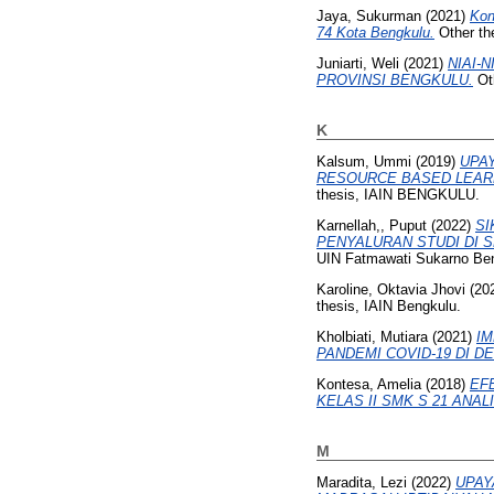
Jaya, Sukurman
(2021)
Kon
74 Kota Bengkulu.
Other th
Juniarti, Weli
(2021)
NIAI-
PROVINSI BENGKULU.
Oth
K
Kalsum, Ummi
(2019)
UPA
RESOURCE BASED LEARN
thesis, IAIN BENGKULU.
Karnellah,, Puput
(2022)
SI
PENYALURAN STUDI DI 
UIN Fatmawati Sukarno Be
Karoline, Oktavia Jhovi
(20
thesis, IAIN Bengkulu.
Kholbiati, Mutiara
(2021)
IM
PANDEMI COVID-19 DI 
Kontesa, Amelia
(2018)
EF
KELAS II SMK S 21 AN
M
Maradita, Lezi
(2022)
UPAY