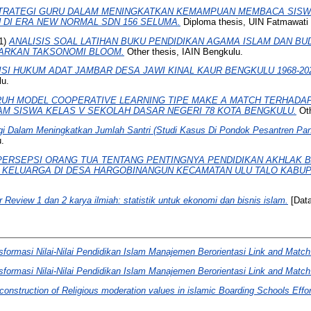
TRATEGI GURU DALAM MENINGKATKAN KEMAMPUAN MEMBACA SISW
 DI ERA NEW NORMAL SDN 156 SELUMA.
Diploma thesis, UIN Fatmawati
1)
ANALISIS SOAL LATIHAN BUKU PENDIDIKAN AGAMA ISLAM DAN BU
ASARKAN TAKSONOMI BLOOM.
Other thesis, IAIN Bengkulu.
ISI HUKUM ADAT JAMBAR DESA JAWI KINAL KAUR BENGKULU 1968-202
lu.
UH MODEL COOPERATIVE LEARNING TIPE MAKE A MATCH TERHADAP
AM SISWA KELAS V SEKOLAH DASAR NEGERI 78 KOTA BENGKULU.
Oth
gi Dalam Meningkatkan Jumlah Santri (Studi Kasus Di Pondok Pesantren Pan
u.
PERSEPSI ORANG TUA TENTANG PENTINGNYA PENDIDIKAN AKHLAK B
 KELUARGA DI DESA HARGOBINANGUN KECAMATAN ULU TALO KABUP
 Review 1 dan 2 karya ilmiah: statistik untuk ekonomi dan bisnis islam.
[Data
sformasi Nilai-Nilai Pendidikan Islam Manajemen Berorientasi Link and Match
sformasi Nilai-Nilai Pendidikan Islam Manajemen Berorientasi Link and Match
construction of Religious moderation values in islamic Boarding Schools Effor