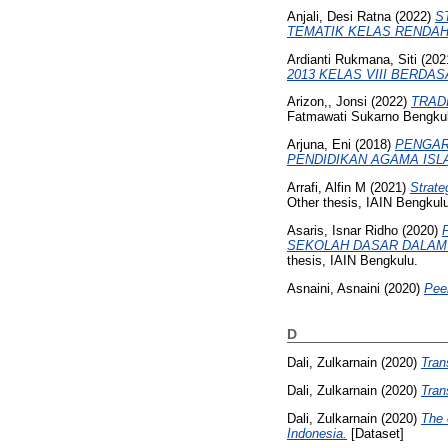
Anjali, Desi Ratna
(2022)
S
TEMATIK KELAS RENDAH
Ardianti Rukmana, Siti
(202
2013 KELAS VIII BERD
Arizon,, Jonsi
(2022)
TRAD
Fatmawati Sukarno Bengku
Arjuna, Eni
(2018)
PENGAR
PENDIDIKAN AGAMA ISL
Arrafi, Alfin M
(2021)
Strate
Other thesis, IAIN Bengkul
Asaris, Isnar Ridho
(2020)
SEKOLAH DASAR DALAM
thesis, IAIN Bengkulu.
Asnaini, Asnaini
(2020)
Peer
D
Dali, Zulkarnain
(2020)
Tran
Dali, Zulkarnain
(2020)
Tran
Dali, Zulkarnain
(2020)
The 
Indonesia.
[Dataset]