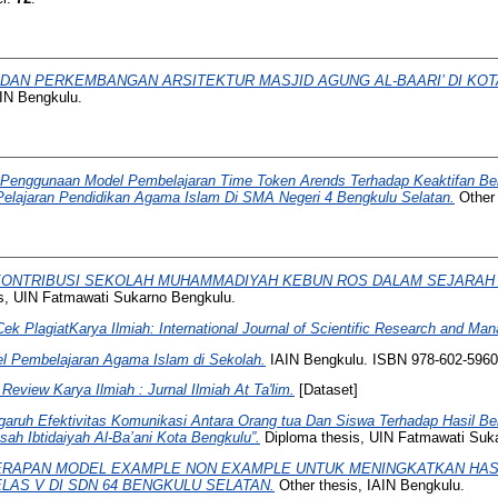
DAN PERKEMBANGAN ARSITEKTUR MASJID AGUNG AL-BAARI’ DI KO
AIN Bengkulu.
Penggunaan Model Pembelajaran Time Token Arends Terhadap Keaktifan Bela
elajaran Pendidikan Agama Islam Di SMA Negeri 4 Bengkulu Selatan.
Other 
KONTRIBUSI SEKOLAH MUHAMMADIYAH KEBUN ROS DALAM SEJARAH
s, UIN Fatmawati Sukarno Bengkulu.
Cek PlagiatKarya Ilmiah: International Journal of Scientific Research and M
l Pembelajaran Agama Islam di Sekolah.
IAIN Bengkulu. ISBN 978-602-5960
Review Karya Ilmiah : Jurnal Ilmiah At Ta'lim.
[Dataset]
aruh Efektivitas Komunikasi Antara Orang tua Dan Siswa Terhadap Hasil Be
ah Ibtidaiyah Al-Ba’ani Kota Bengkulu”.
Diploma thesis, UIN Fatmawati Suk
RAPAN MODEL EXAMPLE NON EXAMPLE UNTUK MENINGKATKAN HASI
LAS V DI SDN 64 BENGKULU SELATAN.
Other thesis, IAIN Bengkulu.