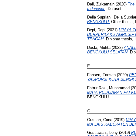
Dali, Zulkarnain
(2020)
The 
Indonesia.
[Dataset]
Della Supriani, Della Supria
BENGKULU.
Other thesis, 
Depi, Depi
(2021)
UPAYA T
BERPERILAKU AGRESIF 
TENGAH.
Diploma thesis,
Desla, Mufita
(2022)
ANALI
BENGKULU SELATAN.
Dipl
F
Fansen, Fansen
(2020)
PE
YASPORBI KOTA BENGKU
Fatrur Rozi, Muhammad
(2
MATA PELAJARAN PAI KE
BENGKULU.
G
Gustian, Caca
(2019)
UPAY
MA LAIS KABUPATEN BE
Gustiawan,, Leny
(2019)
PU