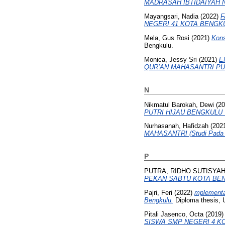
MADRASAH IBTIDAIYAH 
Mayangsari, Nadia
(2022)
F
NEGERI 41 KOTA BENGK
Mela, Gus Rosi
(2021)
Kons
Bengkulu.
Monica, Jessy Sri
(2021)
E
QUR’AN MAHASANTRI PUT
N
Nikmatul Barokah, Dewi
(20
PUTRI HIJAU BENGKULU 
Nurhasanah, Hafidzah
(202
MAHASANTRI (Studi Pada Ma
P
PUTRA, RIDHO SUTISYA
PEKAN SABTU KOTA BE
Pajri, Feri
(2022)
mplementa
Bengkulu.
Diploma thesis, 
Pitali Jasenco, Octa
(2019
SISWA SMP NEGERI 4 K