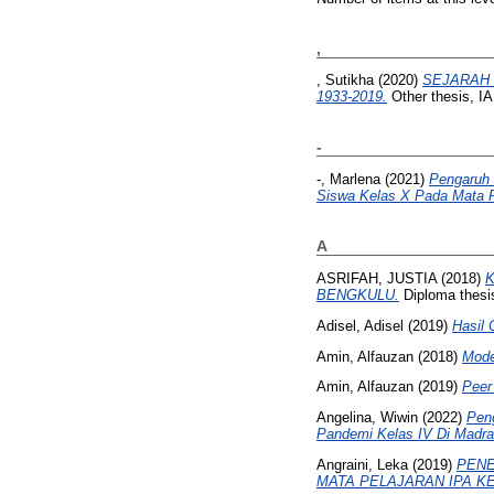
,
, Sutikha
(2020)
SEJARAH 
1933-2019.
Other thesis, I
-
-, Marlena
(2021)
Pengaruh 
Siswa Kelas X Pada Mata P
A
ASRIFAH, JUSTIA
(2018)
BENGKULU.
Diploma thesi
Adisel, Adisel
(2019)
Hasil 
Amin, Alfauzan
(2018)
Mode
Amin, Alfauzan
(2019)
Peer 
Angelina, Wiwin
(2022)
Peng
Pandemi Kelas IV Di Madras
Angraini, Leka
(2019)
PENE
MATA PELAJARAN IPA KE