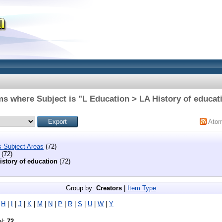
ms where Subject is "L Education > LA History of educat
Ato
s Subject Areas
(72)
(72)
istory of education
(72)
Group by:
Creators
|
Item Type
|
H
|
I
|
J
|
K
|
M
|
N
|
P
|
R
|
S
|
U
|
W
|
Y
el:
72
.